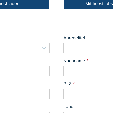
hochladen
Mit finest job
Anredetitel
---
Nachname
*
PLZ
*
Land