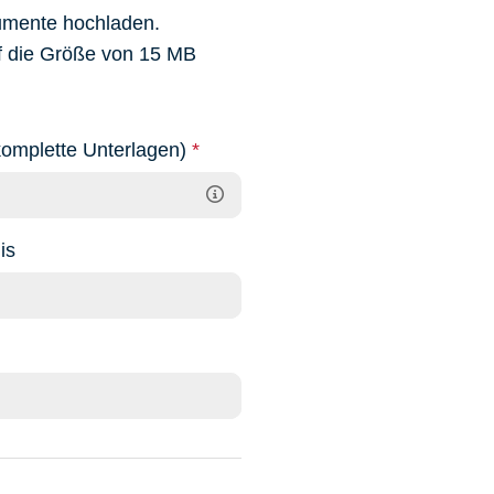
umente hochladen.
f die Größe von 15 MB
 komplette Unterlagen)
*
is